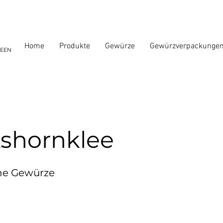
Home
Produkte
Gewürze
Gewürzverpackunge
DEEN
shornklee
che Gewürze