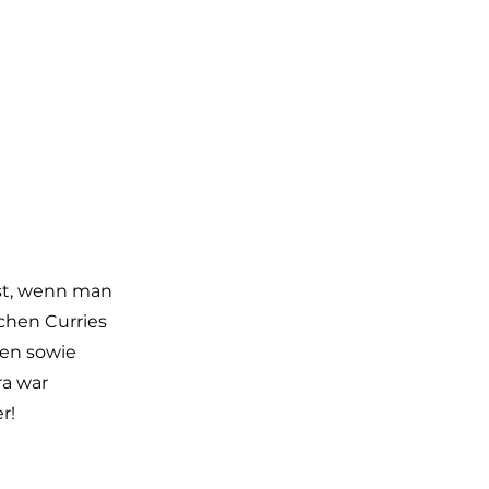
rst, wenn man
schen Curries
ten sowie
ra war
r!