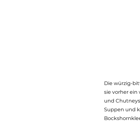
Die würzig-bi
sie vorher ein
und Chutneys 
Suppen und kr
Bockshornklee 