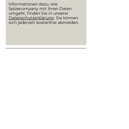
Informationen dazu, wie
Spizecompany mit Ihren Daten
umgeht, finden Sie in unserer
Datenschutzerklärung
. Sie können
sich jederzeit kostenfrei abmelden.
SPIZECOMPANY
WIR VERPACKEN GEWÜRZIDEEN
SERVICE
Impressum
Widerrufsbelehrung
AGB
Datenschutzerklärung
Kontakt
Barrierefreiheit
INFO