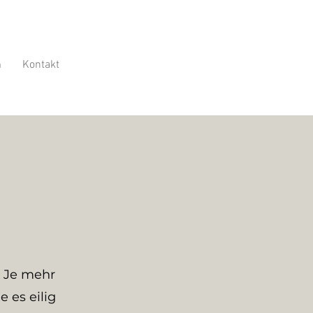
n
Kontakt
. Je mehr
 es eilig